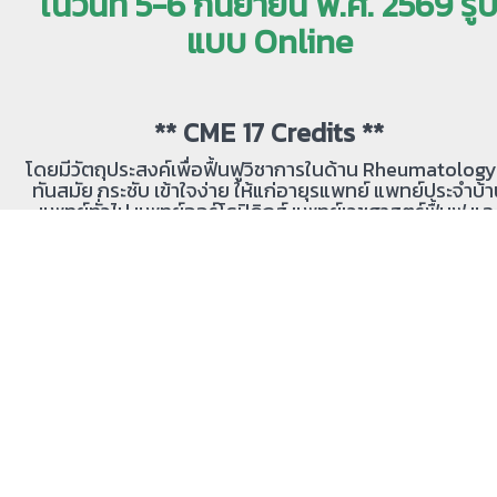
ในวันที่ 5-6 กันยายน พ.ศ. 2569
รู
แบบ Online
** CME 17
C
redits **
โดยมีวัตถุประสงค์เพื่อฟื้นฟูวิชาการในด้าน
Rheumatolog
ทันสมัย กระชับ เข้าใจง่าย
ให้แก่อายุรแพทย์ แพทย์ประจำบ้
แพทย์ทั่่วไป แพทย์ออร์โธปิดิกส์ แพทย์เวชศาสตร์ฟื้นฟู แล
บุคลากรทางการแพทย์ผู้สนใจทุกท่าน เพื่อส่งเสริม UPSKIL
หรือ RESKILL และนำความรู้ที่ได้รับไปประยุกต์ปรับใช้ในกา
รักษาผู้ป่วยโรคข้อและรูมาติสซั่มทางคลินิก
***
ลงทะเบียนรับหนังสือ Practical Insight
into Rheumatology จำนวน 2 รูปแบบ
ดังนี้
(สำหรับผู้ที่ลงทะเบียนอบรมเท่านั้น)
แบบรูปเล่ม
(มีค่าจัดส่งทางไปรษณีย์ ราคา 100 บาท/เล่
E-Book หนังสือ Practical Insights into
Rheumatology
ราคาพิเศษมูลค่า 251 บาท จำนวน 1 เล่
ผ่านระบบ Meb (สมาคมฯ จะส่งรายละเอียดหลังจากชำร