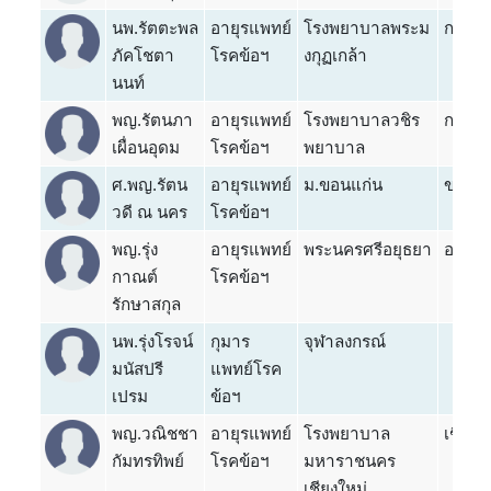
นพ.รัตตะพล
อายุรแพทย์
โรงพยาบาลพระม
กรุงเท
ภัคโชตา
โรคข้อฯ
งกุฏเกล้า
นนท์
พญ.รัตนภา
อายุรแพทย์
โรงพยาบาลวชิร
กรุงเท
เผื่อนอุดม
โรคข้อฯ
พยาบาล
ศ.พญ.รัตน
อายุรแพทย์
ม.ขอนแก่น
ขอนแก
วดี ณ นคร
โรคข้อฯ
พญ.รุ่ง
อายุรแพทย์
พระนครศรีอยุธยา
อยุธย
กาณต์
โรคข้อฯ
รักษาสกุล
นพ.รุ่งโรจน์
กุมาร
จุฬาลงกรณ์
มนัสปรี
แพทย์โรค
เปรม
ข้อฯ
พญ.วณิชชา
อายุรแพทย์
โรงพยาบาล
เชียงใ
กัมทรทิพย์
โรคข้อฯ
มหาราชนคร
เชียงใหม่