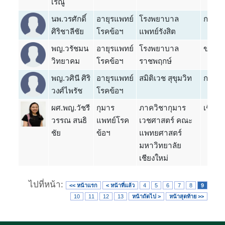
เรณู
นพ.วรศักดิ์
อายุรแพทย์
โรงพยาบาล
กรุงเท
ศิริชาลีชัย
โรคข้อฯ
แพทย์รังสิต
พญ.วรัชมน
อายุรแพทย์
โรงพยาบาล
ขอนแก
วิทยาคม
โรคข้อฯ
ราชพฤกษ์
พญ.วศินี ศิริ
อายุรแพทย์
สมิติเวช สุขุมวิท
กรุงเท
วงศ์ไพรัช
โรคข้อฯ
ผศ.พญ.วัชรี
กุมาร
ภาควิชากุมาร
เชียงใ
วรรณ สนธิ
แพทย์โรค
เวชศาสตร์ คณะ
ชัย
ข้อฯ
แพทยศาสตร์
มหาวิทยาลัย
เชียงใหม่
ไปที่หน้า:
<< หน้าแรก
< หน้าที่แล้ว
4
5
6
7
8
9
10
11
12
13
หน้าถัดไป >
หน้าสุดท้าย >>