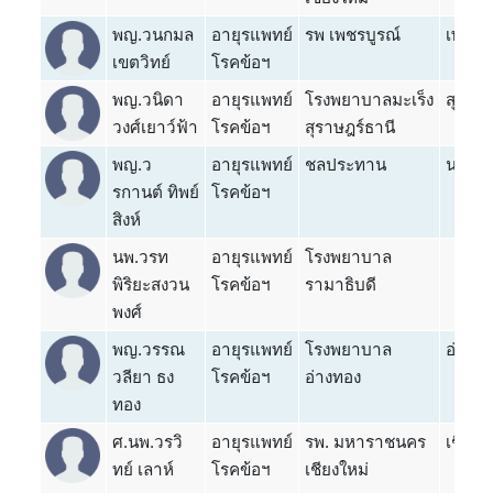
พญ.วนกมล
อายุรแพทย์
รพ เพชรบูรณ์
เพชรบู
เขตวิทย์
โรคข้อฯ
พญ.วนิดา
อายุรแพทย์
โรงพยาบาลมะเร็ง
สุราษฎ
วงศ์เยาว์ฟ้า
โรคข้อฯ
สุราษฎร์ธานี
พญ.ว
อายุรแพทย์
ชลประทาน
นนทบุร
รกานต์ ทิพย์
โรคข้อฯ
สิงห์
นพ.วรท
อายุรแพทย์
โรงพยาบาล
พิริยะสงวน
โรคข้อฯ
รามาธิบดี
พงศ์
พญ.วรรณ
อายุรแพทย์
โรงพยาบาล
อ่างท
วลียา ธง
โรคข้อฯ
อ่างทอง
ทอง
ศ.นพ.วรวิ
อายุรแพทย์
รพ. มหาราชนคร
เชียงใ
ทย์ เลาห์
โรคข้อฯ
เชียงใหม่