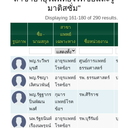
มาติสซั่ม"
Displaying 161-180 of 290 results.
สาขา
ชื่อ -
แพทย์
รูปภาพ
นามสกุล
เฉพาะทาง
ชื่อหน่วยงาน
จัง
พญ.ระวีพร
อายุรแพทย์
ศูนย์การแพทย์
ระยอง
มุขดี
โรคข้อฯ
ธรรมศาสตร์
พญ.รัชญา
อายุรแพทย์
รพ. ธรรมศาสตร์
ปทุมธ
เลิศนวพันธุ์
โรคข้อฯ
พญ.รัฐฐากร
กุมาร
รพ.ศิริราช
ปิ่นพัฒน
แพทย์โรค
พงศ์
ข้อฯ
นพ.รัฐธนินท์
อายุรแพทย์
รพ.บุรีรัมย์
บุรีรัมย
เรืองนพรุจน์
โรคข้อฯ