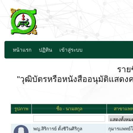
หน้าแรก
ปฏิทิน
เข้าสู่ระบบ
รายช
"วุฒิบัตรหรือหนังสืออนุมัติ
รูปภาพ
ชื่อ - นามสกุล
สาขาแพท
พญ.สิริการย์ ตั้งชีวินศิริกูล
กุมารแพทย์