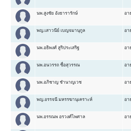
นพ.สูงชัย อังธารารักษ์
อาย
พญ.เสาวนีย์ เบญจมานุกูล
อาย
นพ.อธิพงศ์ สูริประเสริฐ
อาย
นพ.อนวรรถ ซื่อสุวรรณ
อาย
นพ.อภิชาญ ชำนาญเวช
อาย
พญ.อรรจนี มหรรฆานุเคราะห์
อาย
นพ.อรรณพ อรวงศ์ไพศาล
อาย