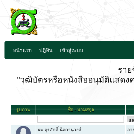
หน้าแรก
ปฏิทิน
เข้าสู่ระบบ
รายช
"วุฒิบัตรหรือหนังสืออนุมัติ
รูปภาพ
ชื่อ - นามสกุล
นพ.สุรศักดิ์ นิลกานุวงศ์
อาย