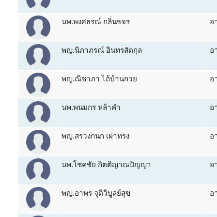
นพ.พงศธรณ์ กลิ่นขจร
อา
พญ.นิภาภรณ์ อินทรสัตกุล
อา
พญ.ณิชาภา ไถ้บ้านกวย
อา
นพ.พนมกร หล้าคำ
อา
พญ.สรวงกนก เผ่าทรง
อา
นพ.โชคชัย กิตติญาณปัญญา
อา
พญ.อาพร จุติวิบูลย์สุข
อา