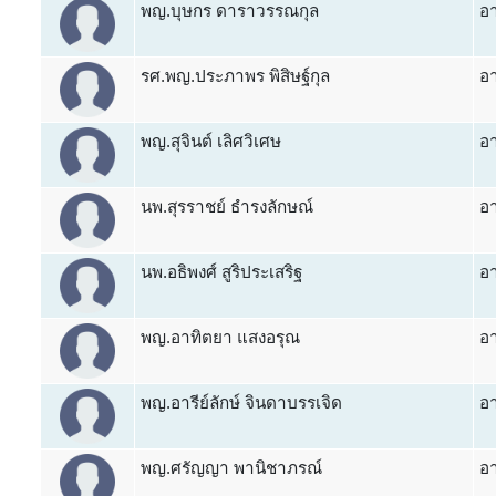
พญ.บุษกร ดาราวรรณกุล
อา
รศ.พญ.ประภาพร พิสิษฐ์กุล
อา
พญ.สุจินต์ เลิศวิเศษ
อา
นพ.สุรราชย์ ธำรงลักษณ์
อา
นพ.อธิพงศ์ สูริประเสริฐ
อา
พญ.อาทิตยา แสงอรุณ
อา
พญ.อารีย์ลักษ์ จินดาบรรเจิด
อา
พญ.ศรัญญา พานิชาภรณ์
อา