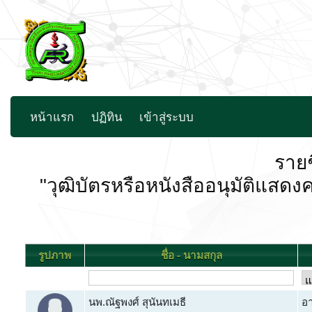
หน้าแรก
ปฏิทิน
เข้าสู่ระบบ
รายช
"วุฒิบัตรหรือหนังสืออนุมัติ
รูปภาพ
ชื่อ - นามสกุล
นพ.ณัฐพงศ์ สุนันทเมธี
อา