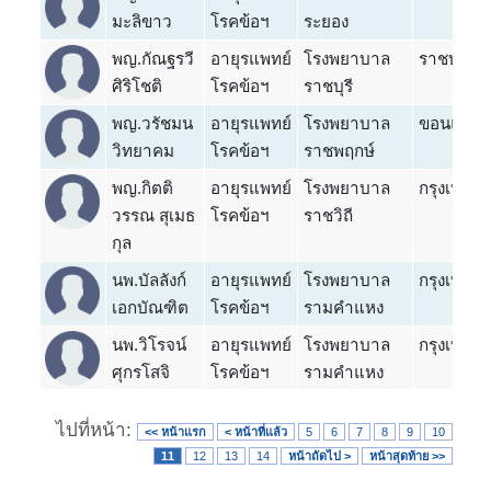
มะลิขาว
โรคข้อฯ
ระยอง
พญ.กัณฐรวี
อายุรแพทย์
โรงพยาบาล
ราชบุรี
ศิริโชติ
โรคข้อฯ
ราชบุรี
พญ.วรัชมน
อายุรแพทย์
โรงพยาบาล
ขอนแก่น
วิทยาคม
โรคข้อฯ
ราชพฤกษ์
พญ.กิตติ
อายุรแพทย์
โรงพยาบาล
กรุงเทพ
วรรณ สุเมธ
โรคข้อฯ
ราชวิถี
กุล
นพ.บัลลังก์
อายุรแพทย์
โรงพยาบาล
กรุงเทพ
เอกบัณฑิต
โรคข้อฯ
รามคำแหง
นพ.วิโรจน์
อายุรแพทย์
โรงพยาบาล
กรุงเทพ
ศุกรโสจิ
โรคข้อฯ
รามคำแหง
ไปที่หน้า:
<< หน้าแรก
< หน้าที่แล้ว
5
6
7
8
9
10
11
12
13
14
หน้าถัดไป >
หน้าสุดท้าย >>