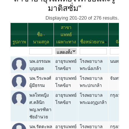
มาติสซั่ม"
Displaying 201-220 of 276 results.
สาขา
ชื่อ -
แพทย์
รูปภาพ
นามสกุล
เฉพาะทาง
ชื่อหน่วยงาน
จังหวัด
นพ.อรรณพ
อายุรแพทย์
โรงพยาบาล
นนทบุรี
บุญยอด
โรคข้อฯ
พระนั่งเกล้า
นพ.วีระพงศ์
อายุรแพทย์
โรงพยาบาล
จันทบุรี
ผู้มีธรรม
โรคข้อฯ
พระปกเกล้า
พลโทหญิง
อายุรแพทย์
โรงพยาบาล
กรุงเทพ
ศ.คลินิก
โรคข้อฯ
พระมงกุฎเกล้า
พญ.พรฑิตา
ชัยอำนวย
นพ.รัตตะพล
อายุรแพทย์
โรงพยาบาล
กรุงเทพ